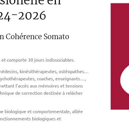
sionelle en
24-2026
en Cohérence Somato
et comporte 30 jours indissociables.
, médecins, kinésithérapeutes, ostéopathes…
 psychothérapeutes, coaches, enseignants…,
mettant l’accès aux mémoires et tensions
echnique de correction destinée à relâcher
ue biologique et comportementale, alliée
onctionnements biologiques et